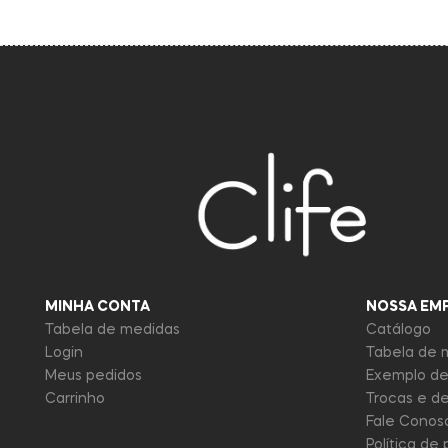
MINHA CONTA
NOSSA EM
Tabela de medidas
Catálogo
Login
Tabela de 
Meus pedidos
Exemplo de
Carrinho
Trocas e d
Fale Conos
Política de