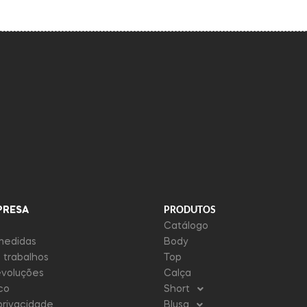
PRODUTOS
PRESA
Catálogo
medidas
Body
 trabalhos
Top
evoluções
Calça
co
Short
 privacidade
Blusa