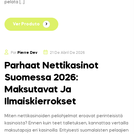
pelata […]
Ver Produto
Por
Pierre Dev
21 De Abril De 2026
Parhaat Nettikasinot
Suomessa 2026:
Maksutavat Ja
Ilmaiskierrokset
Miten nettikasinoiden peliohjelmat eroavat perinteisistä
kasinoista? Ennen kuin teet talletuksen, kannattaa vertailla
maksutapoja eri kasinoilla. Erityisesti suomalaisten pelaajien