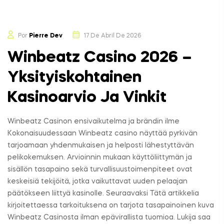
Por
Pierre Dev
17 De Abril De 2026
Winbeatz Casino 2026 –
Yksityiskohtainen
Kasinoarvio Ja Vinkit
Winbeatz Casinon ensivaikutelma ja brändin ilme
Kokonaisuudessaan Winbeatz casino näyttää pyrkivän
tarjoamaan yhdenmukaisen ja helposti lähestyttävän
pelikokemuksen. Arvioinnin mukaan käyttöliittymän ja
sisällön tasapaino sekä turvallisuustoimenpiteet ovat
keskeisiä tekijöitä, jotka vaikuttavat uuden pelaajan
päätökseen liittyä kasinolle. Seuraavaksi Tätä artikkelia
kirjoitettaessa tarkoituksena on tarjota tasapainoinen kuva
Winbeatz Casinosta ilman epävirallista tuomioa. Lukija saa