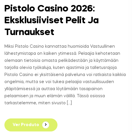
Pistolo Casino 2026:
Eksklusiiviset Pelit Ja
Turnaukset
Miksi Pistolo Casino kannattaa huomioida Vastuullinen
lähestymistapa on kaiken ytimessä. Pelaajia kehotetaan
olemaan tietoisia omasta pelikädestään ja käyttämään
tarjolla olevia työkaluja, kuten ajastimia ja talletusrajoja.
Pistolo Casino ei yksittäisenä palveluna voi ratkaista kaikkia
ongelmia, mutta se voi tukea pelaajia vastuullisuuden
ylläpitämisessä ja auttaa löytämään tasapainon
pelaamisen ja muun elämän välillä. Tässä osiossa
tarkastelemme, miten sivusto […]
Ver Produto