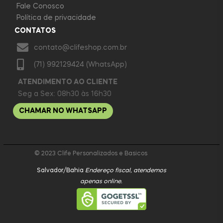
Fale Conosco
Política de privacidade
CONTATOS
contato@clifeshop.com.br
(71) 992129424 (WhatsApp)
ATENDIMENTO AO CLIENTE
Seg a Sex: 08h30 às 16h30
CHAMAR NO WHATSAPP
© 2023 Clife Personalizados e Basicos
Salvador/Bahia
Endereço fiscal, atendemos
apenas online.