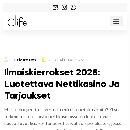
Por
Pierre Dev
23 De Abril De 2026
Ilmaiskierrokset 2026:
Luotettava Nettikasino Ja
Tarjoukset
Miksi pelaajien tulisi vertailla erilaisia nettikasinoita? Yksi
tärkeimmistä asioista nettikasinoissa on luotettavuus.
Luotettavat kasinot tarjoavat turvallisen pelialustan, jossa