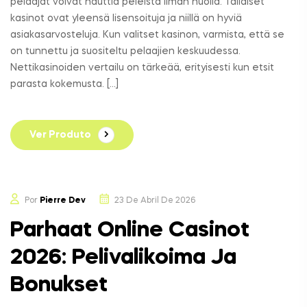
pelaajat voivat nauttia peleistä ilman huolia. Tällaiset
kasinot ovat yleensä lisensoituja ja niillä on hyviä
asiakasarvosteluja. Kun valitset kasinon, varmista, että se
on tunnettu ja suositeltu pelaajien keskuudessa.
Nettikasinoiden vertailu on tärkeää, erityisesti kun etsit
parasta kokemusta. […]
Ver Produto
Por
Pierre Dev
23 De Abril De 2026
Parhaat Online Casinot
2026: Pelivalikoima Ja
Bonukset