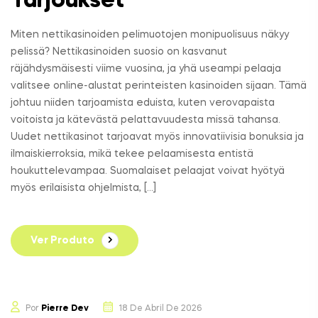
Tarjoukset
Miten nettikasinoiden pelimuotojen monipuolisuus näkyy
pelissä? Nettikasinoiden suosio on kasvanut
räjähdysmäisesti viime vuosina, ja yhä useampi pelaaja
valitsee online-alustat perinteisten kasinoiden sijaan. Tämä
johtuu niiden tarjoamista eduista, kuten verovapaista
voitoista ja kätevästä pelattavuudesta missä tahansa.
Uudet nettikasinot tarjoavat myös innovatiivisia bonuksia ja
ilmaiskierroksia, mikä tekee pelaamisesta entistä
houkuttelevampaa. Suomalaiset pelaajat voivat hyötyä
myös erilaisista ohjelmista, […]
Ver Produto
Por
Pierre Dev
18 De Abril De 2026