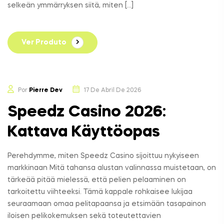
selkeän ymmärryksen siitä, miten […]
Ver Produto
Por
Pierre Dev
17 De Abril De 2026
Speedz Casino 2026:
Kattava Käyttöopas
Perehdymme, miten Speedz Casino sijoittuu nykyiseen
markkinaan Mitä tahansa alustan valinnassa muistetaan, on
tärkeää pitää mielessä, että pelien pelaaminen on
tarkoitettu viihteeksi. Tämä kappale rohkaisee lukijaa
seuraamaan omaa pelitapaansa ja etsimään tasapainon
iloisen pelikokemuksen sekä toteutettavien