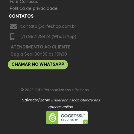
Fale Conosco
Política de privacidade
CONTATOS
contato@clifeshop.com.br
(71) 992129424 (WhatsApp)
ATENDIMENTO AO CLIENTE
Seg a Sex: 08h30 às 16h30
CHAMAR NO WHATSAPP
© 2023 Clife Personalizados e Basicos
Salvador/Bahia
Endereço fiscal, atendemos
apenas online.