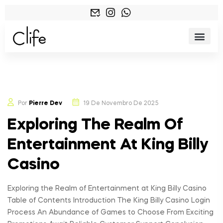
Por
Pierre Dev
19 De Novembro De 2025
Exploring The Realm Of
Entertainment At King Billy
Casino
Exploring the Realm of Entertainment at King Billy Casino
Table of Contents Introduction The King Billy Casino Login
Process An Abundance of Games to Choose From Exciting