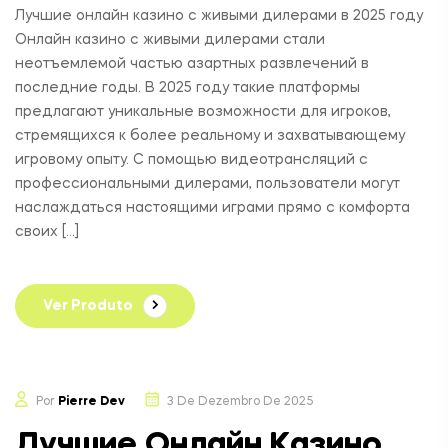
Лучшие онлайн казино с живыми дилерами в 2025 году
Онлайн казино с живыми дилерами стали
неотъемлемой частью азартных развлечений в
последние годы. В 2025 году такие платформы
предлагают уникальные возможности для игроков,
стремящихся к более реальному и захватывающему
игровому опыту. С помощью видеотрансляций с
профессиональными дилерами, пользователи могут
наслаждаться настоящими играми прямо с комфорта
своих […]
Ver Produto
Por
Pierre Dev
3 De Dezembro De 2025
Лучшие Онлайн Казино