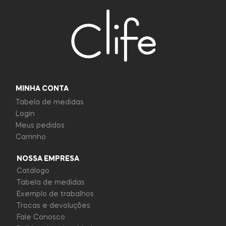
MINHA CONTA
Tabela de medidas
Login
Meus pedidos
Carrinho
NOSSA EMPRESA
Catálogo
Tabela de medidas
Exemplo de trabalhos
Trocas e devoluções
Fale Conosco