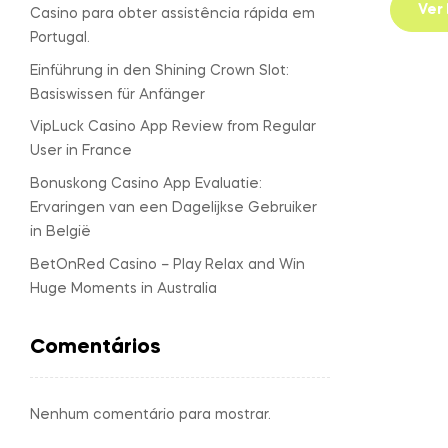
Ver
Casino para obter assistência rápida em
Portugal.
Einführung in den Shining Crown Slot:
Basiswissen für Anfänger
VipLuck Casino App Review from Regular
User in France
Bonuskong Casino App Evaluatie:
Ervaringen van een Dagelijkse Gebruiker
in België
BetOnRed Casino – Play Relax and Win
Huge Moments in Australia
Comentários
Nenhum comentário para mostrar.