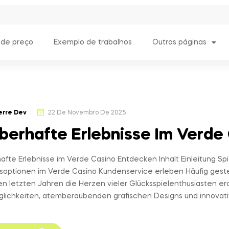
 de preço
Exemplo de trabalhos
Outras páginas
erre Dev
22 De Novembro De 2025
berhafte Erlebnisse Im Verde
afte Erlebnisse im Verde Casino Entdecken Inhalt Einleitung 
soptionen im Verde Casino Kundenservice erleben Häufig gestel
en letzten Jahren die Herzen vieler Glücksspielenthusiasten ero
glichkeiten, atemberaubenden grafischen Designs und innovativ