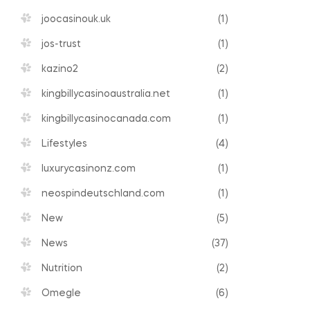
joocasinouk.uk
(1)
jos-trust
(1)
kazino2
(2)
kingbillycasinoaustralia.net
(1)
kingbillycasinocanada.com
(1)
Lifestyles
(4)
luxurycasinonz.com
(1)
neospindeutschland.com
(1)
New
(5)
News
(37)
Nutrition
(2)
Omegle
(6)