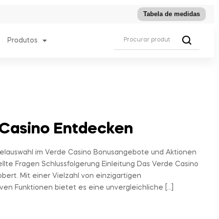
Tabela de medidas
Produtos
 Casino Entdecken
Spielauswahl im Verde Casino Bonusangebote und Aktionen
lte Fragen Schlussfolgerung Einleitung Das Verde Casino
bert. Mit einer Vielzahl von einzigartigen
en Funktionen bietet es eine unvergleichliche […]