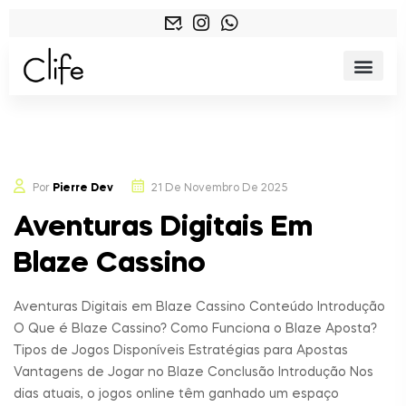
Por
Pierre Dev
21 De Novembro De 2025
Aventuras Digitais Em
Blaze Cassino
Aventuras Digitais em Blaze Cassino Conteúdo Introdução
O Que é Blaze Cassino? Como Funciona o Blaze Aposta?
Tipos de Jogos Disponíveis Estratégias para Apostas
Vantagens de Jogar no Blaze Conclusão Introdução Nos
dias atuais, o jogos online têm ganhado um espaço