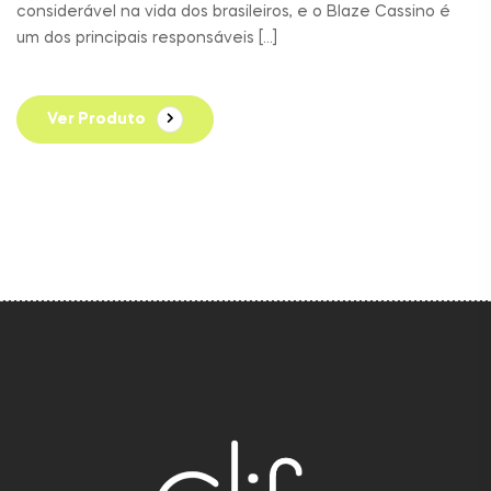
considerável na vida dos brasileiros, e o Blaze Cassino é
um dos principais responsáveis […]
Ver Produto