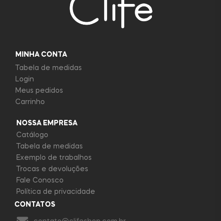
MINHA CONTA
Tabela de medidas
Login
Meus pedidos
Carrinho
NOSSA EMPRESA
Catálogo
Tabela de medidas
Exemplo de trabalhos
Trocas e devoluções
Fale Conosco
Política de privacidade
CONTATOS