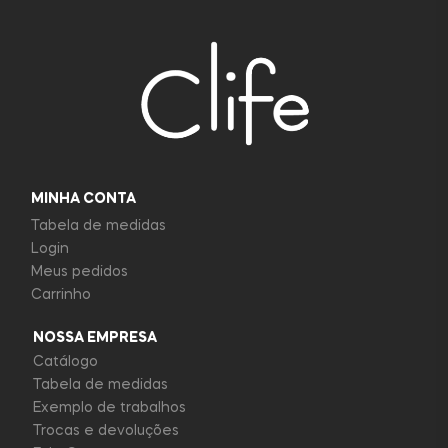
MINHA CONTA
Tabela de medidas
Login
Meus pedidos
Carrinho
NOSSA EMPRESA
Catálogo
Tabela de medidas
Exemplo de trabalhos
Trocas e devoluções