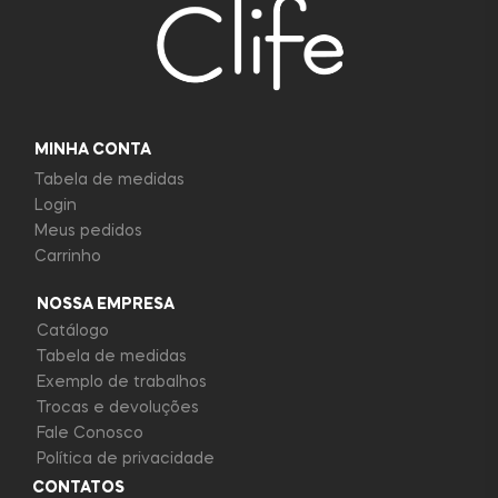
MINHA CONTA
Tabela de medidas
Login
Meus pedidos
Carrinho
NOSSA EMPRESA
Catálogo
Tabela de medidas
Exemplo de trabalhos
Trocas e devoluções
Fale Conosco
Política de privacidade
CONTATOS