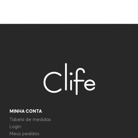
MINHA CONTA
Tabela de medidas
Login
Meus pedidos