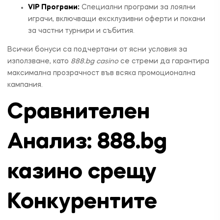
VIP Програми:
Специални програми за лоялни
играчи, включващи ексклузивни оферти и покани
за частни турнири и събития.
Всички бонуси са подчертани от ясни условия за
използване, като
888.bg casino
се стреми да гарантира
максимална прозрачност във всяка промоционална
кампания.
Сравнителен
Анализ: 888.bg
казино срещу
Конкурентите