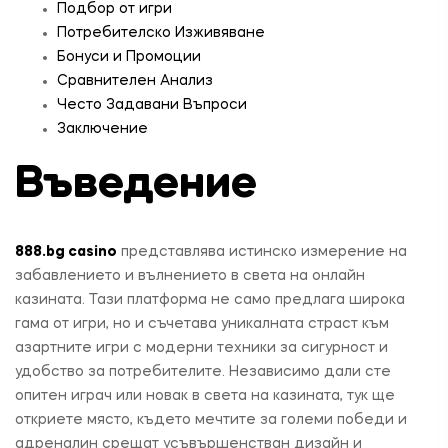
Подбор от игри
Потребителско Изживяване
Бонуси и Промоции
Сравнителен Анализ
Често Задавани Въпроси
Заключение
Въведение
888.bg casino
представлява истинско измерение на
забавлението и вълнението в света на онлайн
казината. Тази платформа не само предлага широка
гама от игри, но и съчетава уникалната страст към
азартните игри с модерни техники за сигурност и
удобство за потребителите. Независимо дали сте
опитен играч или новак в света на казината, тук ще
откриете място, където мечтите за големи победи и
адреналин срещат усъвършенстван дизайн и