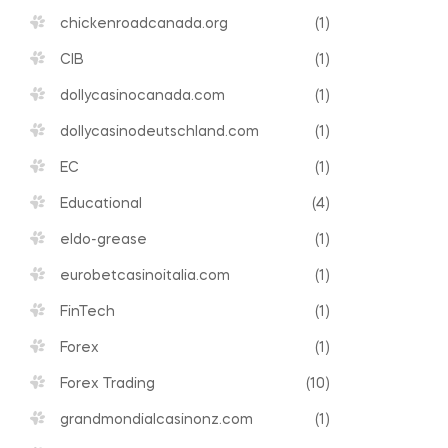
chickenroadcanada.org
(1)
CIB
(1)
dollycasinocanada.com
(1)
dollycasinodeutschland.com
(1)
EC
(1)
Educational
(4)
eldo-grease
(1)
eurobetcasinoitalia.com
(1)
FinTech
(1)
Forex
(1)
Forex Trading
(10)
grandmondialcasinonz.com
(1)