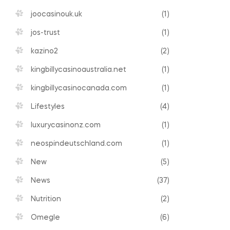
joocasinouk.uk
(1)
jos-trust
(1)
kazino2
(2)
kingbillycasinoaustralia.net
(1)
kingbillycasinocanada.com
(1)
Lifestyles
(4)
luxurycasinonz.com
(1)
neospindeutschland.com
(1)
New
(5)
News
(37)
Nutrition
(2)
Omegle
(6)