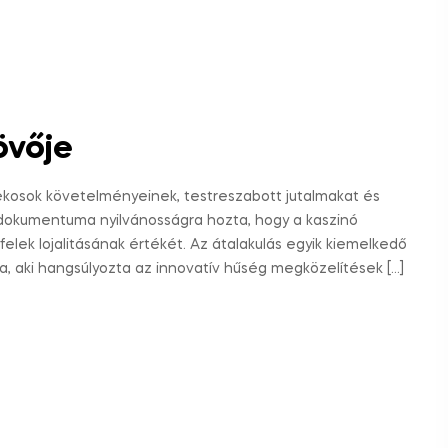
övője
ékosok követelményeinek, testreszabott jutalmakat és
 dokumentuma nyilvánosságra hozta, hogy a kaszinó
lek lojalitásának értékét. Az átalakulás egyik kiemelkedő
a, aki hangsúlyozta az innovatív hűség megközelítések […]