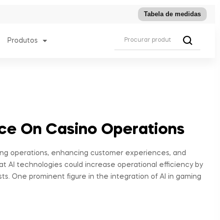
Tabela de medidas
Produtos
ence On Casino Operations
timizing operations, enhancing customer experiences, and
hat AI technologies could increase operational efficiency by
s. One prominent figure in the integration of AI in gaming