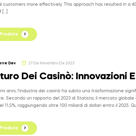
l customers more effectively. This approach has resulted in a 4
 […]
 Produto
erre Dev
27 De Novembro De 2025
Futuro Dei Casinò: Innovazioni
timi anni, l’industria dei casinò ha subito una trasformazione sign
. Secondo un rapporto del 2023 di Statista, il mercato globale 
l 11,5%, raggiungendo oltre 100 miliardi di dollari entro il 2025.
 Produto