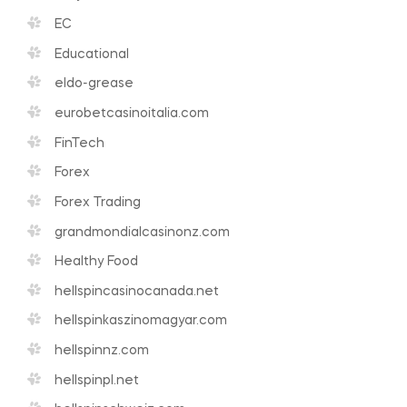
EC
Educational
eldo-grease
eurobetcasinoitalia.com
FinTech
Forex
Forex Trading
grandmondialcasinonz.com
Healthy Food
hellspincasinocanada.net
hellspinkaszinomagyar.com
hellspinnz.com
hellspinpl.net