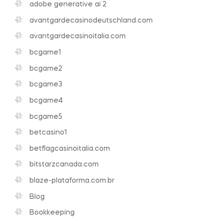
adobe generative ai 2
avantgardecasinodeutschland.com
avantgardecasinoitalia.com
bcgame1
bcgame2
bcgame3
bcgame4
bcgame5
betcasino1
betflagcasinoitalia.com
bitstarzcanada.com
blaze-plataforma.com.br
Blog
Bookkeeping