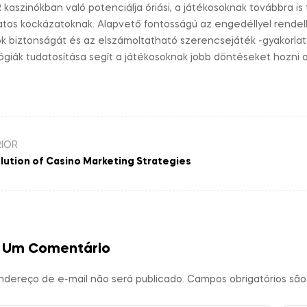
 kaszinókban való potenciálja óriási, a játékosoknak továbbra is
atos kockázatoknak. Alapvető fontosságú az engedéllyel rendel
ok biztonságát és az elszámoltatható szerencsejáték -gyakorlat
giák tudatosítása segít a játékosoknak jobb döntéseket hozni a
IOR
lution of Casino Marketing Strategies
 Um Comentário
ndereço de e-mail não será publicado.
Campos obrigatórios s