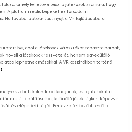
ütálása, amely lehetővé teszi a játékosok számára, hogy
n. A platform reális képeket és társadalmi
s. Ha további betekintést nyújt a VR fejlődésébe a
utatott be, ahol a játékosok választékot tapasztalhatnak,
ak növeli a játékosok részvételét, hanem egyedülálló
apcsolatba léphetnek másokkal. A VR kaszinókban történő
es
mélyre szabott kalandokat kínáljanak, és a játékokat a
árukat és beállításaikat, különálló játék légkört képezve.
tását és elégedettségét. Fedezze fel tovább erről a