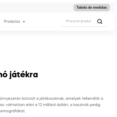
Tabela de medidas
Produtos
nó játékra
örnyezetet biztosít a játékosoknak, amelyek fellendítik a
árhatóan eléri a 12 milliárd dollárt, a kaszinók pedig
demográfiákat.