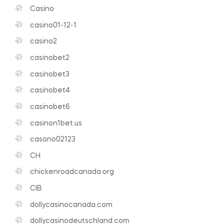
Casino
casino01-12-1
casino2
casinobet2
casinobet3
casinobet4
casinobet6
casinon1bet.us
casono02123
CH
chickenroadcanada.org
CIB
dollycasinocanada.com
dollycasinodeutschland.com