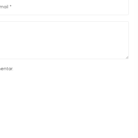
entar.