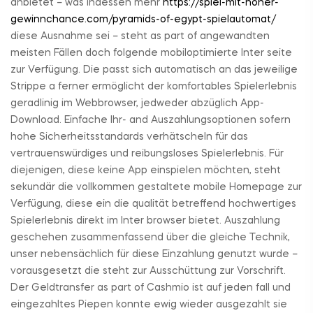
anbietet – was indessen mehr
https://spiel-mit-hoher-
gewinnchance.com/pyramids-of-egypt-spielautomat/
diese Ausnahme sei – steht as part of angewandten
meisten Fällen doch folgende mobiloptimierte Inter seite
zur Verfügung. Die passt sich automatisch an das jeweilige
Strippe a ferner ermöglicht der komfortables Spielerlebnis
geradlinig im Webbrowser, jedweder abzüglich App-
Download. Einfache Ihr- and Auszahlungsoptionen sofern
hohe Sicherheitsstandards verhätscheln für das
vertrauenswürdiges und reibungsloses Spielerlebnis. Für
diejenigen, diese keine App einspielen möchten, steht
sekundär die vollkommen gestaltete mobile Homepage zur
Verfügung, diese ein die qualität betreffend hochwertiges
Spielerlebnis direkt im Inter browser bietet. Auszahlung
geschehen zusammenfassend über die gleiche Technik,
unser nebensächlich für diese Einzahlung genutzt wurde –
vorausgesetzt die steht zur Ausschüttung zur Vorschrift.
Der Geldtransfer as part of Cashmio ist auf jeden fall und
eingezahltes Piepen konnte ewig wieder ausgezahlt sie