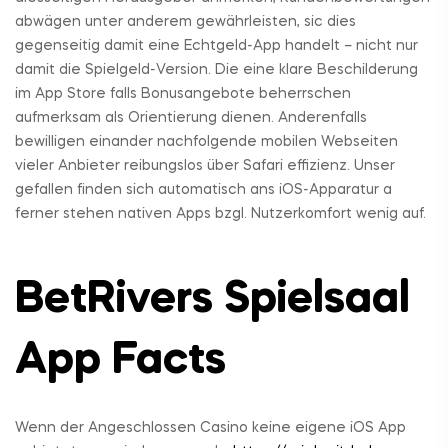
abwägen unter anderem gewährleisten, sic dies
gegenseitig damit eine Echtgeld-App handelt – nicht nur
damit die Spielgeld-Version. Die eine klare Beschilderung
im App Store falls Bonusangebote beherrschen
aufmerksam als Orientierung dienen. Anderenfalls
bewilligen einander nachfolgende mobilen Webseiten
vieler Anbieter reibungslos über Safari effizienz. Unser
gefallen finden sich automatisch ans iOS-Apparatur a
ferner stehen nativen Apps bzgl. Nutzerkomfort wenig auf.
BetRivers Spielsaal
App Facts
Wenn der Angeschlossen Casino keine eigene iOS App