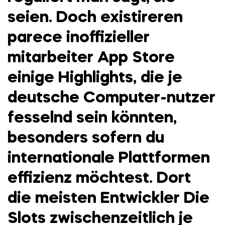
seien. Doch existireren
parece inoffizieller
mitarbeiter App Store
einige Highlights, die je
deutsche Computer-nutzer
fesselnd sein könnten,
besonders sofern du
internationale Plattformen
effizienz möchtest. Dort
die meisten Entwickler Die
Slots zwischenzeitlich je