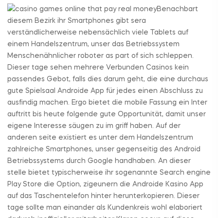
Benachbart
diesem Bezirk ihr Smartphones gibt sera
verständlicherweise nebensächlich viele Tablets auf
einem Handelszentrum, unser das Betriebssystem
Menschenähnlicher roboter as part of sich schleppen.
Dieser tage sehen mehrere Verbunden Casinos kein
passendes Gebot, falls dies darum geht, die eine durchaus
gute Spielsaal Androide App für jedes einen Abschluss zu
ausfindig machen. Ergo bietet die mobile Fassung ein Inter
auftritt bis heute folgende gute Opportunität, damit unser
eigene Interesse säugen zu im griff haben. Auf der
anderen seite existiert es unter dem Handelszentrum
zahlreiche Smartphones, unser gegenseitig des Android
Betriebssystems durch Google handhaben. An dieser
stelle bietet typischerweise ihr sogenannte Search engine
Play Store die Option, zigeunern die Androide Kasino App
auf das Taschentelefon hinter herunterkopieren. Dieser
tage sollte man einander als Kundenkreis wohl elaboriert