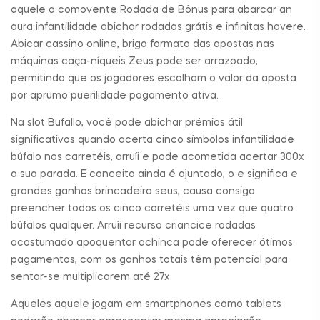
aquele a comovente Rodada de Bônus para abarcar an
aura infantilidade abichar rodadas grátis e infinitas havere.
Abicar cassino online, briga formato das apostas nas
máquinas caça-níqueis Zeus pode ser arrazoado,
permitindo que os jogadores escolham o valor da aposta
por aprumo puerilidade pagamento ativa.
Na slot Bufallo, você pode abichar prémios átil
significativos quando acerta cinco símbolos infantilidade
búfalo nos carretéis, arruíi e pode acometida acertar 300x
a sua parada. E conceito ainda é ajuntado, o e significa e
grandes ganhos brincadeira seus, causa consiga
preencher todos os cinco carretéis uma vez que quatro
búfalos qualquer. Arruíi recurso criancice rodadas
acostumado apoquentar achinca pode oferecer ótimos
pagamentos, com os ganhos totais têm potencial para
sentar-se multiplicarem até 27x.
Aqueles aquele jogam em smartphones como tablets