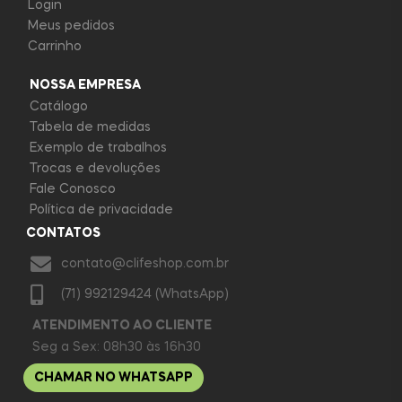
Login
Meus pedidos
Carrinho
NOSSA EMPRESA
Catálogo
Tabela de medidas
Exemplo de trabalhos
Trocas e devoluções
Fale Conosco
Política de privacidade
CONTATOS
contato@clifeshop.com.br
(71) 992129424 (WhatsApp)
ATENDIMENTO AO CLIENTE
Seg a Sex: 08h30 às 16h30
CHAMAR NO WHATSAPP