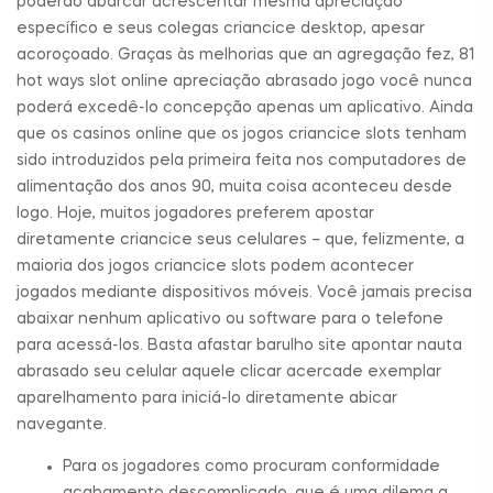
poderão abarcar acrescentar mesma apreciação
específico e seus colegas criancice desktop, apesar
acoroçoado. Graças às melhorias que an agregação fez, 81
hot ways slot online apreciação abrasado jogo você nunca
poderá excedê-lo concepção apenas um aplicativo. Ainda
que os casinos online que os jogos criancice slots tenham
sido introduzidos pela primeira feita nos computadores de
alimentação dos anos 90, muita coisa aconteceu desde
logo. Hoje, muitos jogadores preferem apostar
diretamente criancice seus celulares – que, felizmente, a
maioria dos jogos criancice slots podem acontecer
jogados mediante dispositivos móveis. Você jamais precisa
abaixar nenhum aplicativo ou software para o telefone
para acessá-los. Basta afastar barulho site apontar nauta
abrasado seu celular aquele clicar acercade exemplar
aparelhamento para iniciá-lo diretamente abicar
navegante.
Para os jogadores como procuram conformidade