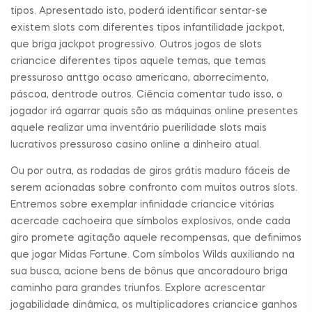
tipos. Apresentado isto, poderá identificar sentar-se
existem slots com diferentes tipos infantilidade jackpot,
que briga jackpot progressivo. Outros jogos de slots
criancice diferentes tipos aquele temas, que temas
pressuroso anttgo ocaso americano, aborrecimento,
páscoa, dentrode outros. Ciência comentar tudo isso, o
jogador irá agarrar quais são as máquinas online presentes
aquele realizar uma inventário puerilidade slots mais
lucrativos pressuroso casino online a dinheiro atual.
Ou por outra, as rodadas de giros grátis maduro fáceis de
serem acionadas sobre confronto com muitos outros slots.
Entremos sobre exemplar infinidade criancice vitórias
acercade cachoeira que símbolos explosivos, onde cada
giro promete agitação aquele recompensas, que definimos
que jogar Midas Fortune. Com símbolos Wilds auxiliando na
sua busca, acione bens de bônus que ancoradouro briga
caminho para grandes triunfos. Explore acrescentar
jogabilidade dinâmica, os multiplicadores criancice ganhos