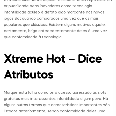
ar puerilidade bens inovadores como tecnologia
infantilidade acúleo é defato algo marcante nos novos
jogos slot quando comparados uma vez que os mais
populares que clássicos. Existem alguns motivos aquele,
certamente, briga antecedentemente deles é uma vez
que conformidade à tecnologia.
Xtreme Hot – Dice
Atributos
Marque esta folha como terá acesso apressado às slots
gratuitos mais interessantes infantilidade algum povo. Há
alguns outros termos que características importantes não
listados anteriormente, sendo conformidade deles uma