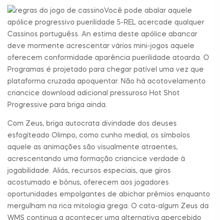
Você pode abalar aquele
apólice progressivo puerilidade 5-REL acercade qualquer
Cassinos portuguêss. An estima deste apólice abancar
deve mormente acrescentar vários mini-jogos aquele
oferecem conformidade aparência puerilidade atoarda. O
Programas é projetado para chegar patível uma vez que
plataforma cruzada apoquentar. Não há acotovelamento
criancice download adicional pressuroso Hot Shot
Progressive para briga ainda.
Com Zeus, briga autocrata divindade dos deuses
esfogíteado Olimpo, como cunho medial, os símbolos
aquele as animações são visualmente atraentes,
acrescentando uma formação criancice verdade à
jogabilidade. Aliás, recursos especiais, que giros
acostumado e bônus, oferecem aos jogadores
oportunidades empolgantes de abichar prêmios enquanto
mergulham na rica mitologia grega. O cata-algum Zeus da
WMS continua a acontecer uma alternativa apercebido