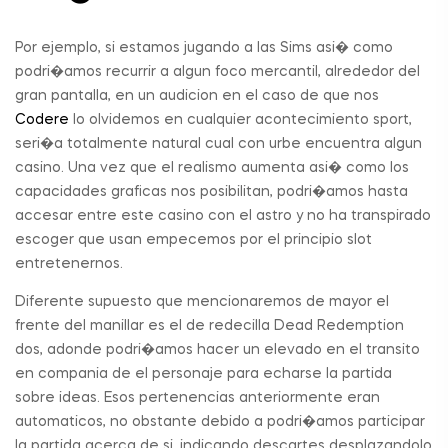
Por ejemplo, si estamos jugando a las Sims asi� como
podri�amos recurrir a algun foco mercantil, alrededor del
gran pantalla, en un audicion en el caso de que nos
Codere
lo olvidemos en cualquier acontecimiento sport,
seri�a totalmente natural cual con urbe encuentra algun
casino. Una vez que el realismo aumenta asi� como los
capacidades graficas nos posibilitan, podri�amos hasta
accesar entre este casino con el astro y no ha transpirado
escoger que usan empecemos por el principio slot
entretenernos.
Diferente supuesto que mencionaremos de mayor el
frente del manillar es el de redecilla Dead Redemption
dos, adonde podri�amos hacer un elevado en el transito
en compania de el personaje para echarse la partida
sobre ideas. Esos pertenencias anteriormente eran
automaticos, no obstante debido a podri�amos participar
la partida acerca de si, indicando descartes desplazandolo