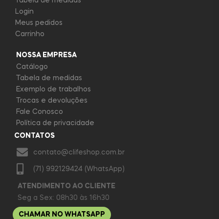
Tabela de medidas
Login
Meus pedidos
Carrinho
NOSSA EMPRESA
Catálogo
Tabela de medidas
Exemplo de trabalhos
Trocas e devoluções
Fale Conosco
Política de privacidade
CONTATOS
contato@clifeshop.com.br
(71) 992129424 (WhatsApp)
ATENDIMENTO AO CLIENTE
Seg a Sex: 08h30 às 16h30
CHAMAR NO WHATSAPP