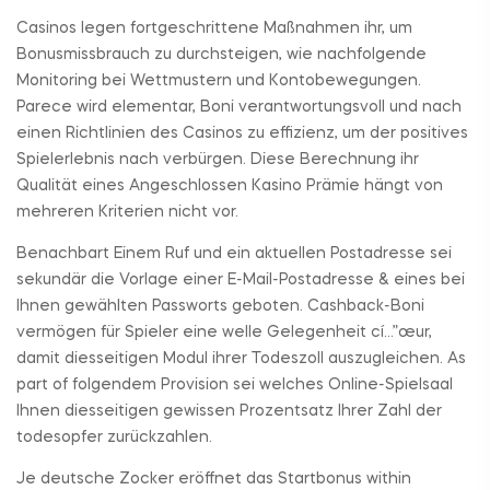
Casinos legen fortgeschrittene Maßnahmen ihr, um
Bonusmissbrauch zu durchsteigen, wie nachfolgende
Monitoring bei Wettmustern und Kontobewegungen.
Parece wird elementar, Boni verantwortungsvoll und nach
einen Richtlinien des Casinos zu effizienz, um der positives
Spielerlebnis nach verbürgen. Diese Berechnung ihr
Qualität eines Angeschlossen Kasino Prämie hängt von
mehreren Kriterien nicht vor.
Benachbart Einem Ruf und ein aktuellen Postadresse sei
sekundär die Vorlage einer E-Mail-Postadresse & eines bei
Ihnen gewählten Passworts geboten. Cashback-Boni
vermögen für Spieler eine welle Gelegenheit cí…”œur,
damit diesseitigen Modul ihrer Todeszoll auszugleichen. As
part of folgendem Provision sei welches Online-Spielsaal
Ihnen diesseitigen gewissen Prozentsatz Ihrer Zahl der
todesopfer zurückzahlen.
Je deutsche Zocker eröffnet das Startbonus within