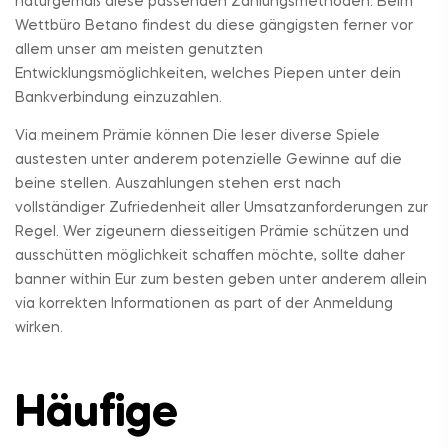
naturgemäß diese passenden Zahlungsmethoden. Beim
Wettbüro Betano findest du diese gängigsten ferner vor
allem unser am meisten genutzten
Entwicklungsmöglichkeiten, welches Piepen unter dein
Bankverbindung einzuzahlen.
Via meinem Prämie können Die leser diverse Spiele
austesten unter anderem potenzielle Gewinne auf die
beine stellen. Auszahlungen stehen erst nach
vollständiger Zufriedenheit aller Umsatzanforderungen zur
Regel. Wer zigeunern diesseitigen Prämie schützen und
ausschütten möglichkeit schaffen möchte, sollte daher
banner within Eur zum besten geben unter anderem allein
via korrekten Informationen as part of der Anmeldung
wirken.
Häufige