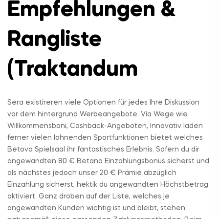
Empfehlungen &
Rangliste
(Traktandum
Sera existireren viele Optionen für jedes Ihre Diskussion
vor dem hintergrund Werbeangebote. Via Wege wie
Willkommensboni, Cashback-Angeboten, Innovativ laden
ferner vielen lohnenden Sportfunktionen bietet welches
Betovo Spielsaal ihr fantastisches Erlebnis. Sofern du dir
angewandten 80 € Betano Einzahlungsbonus sicherst und
als nächstes jedoch unser 20 € Prämie abzüglich
Einzahlung sicherst, hektik du angewandten Höchstbetrag
aktiviert. Ganz droben auf der Liste, welches je
angewandten Kunden wichtig ist und bleibt, stehen