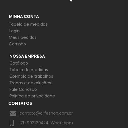
MINHA CONTA
Tabela de medidas
Login
Meus pedidos
Carrinho
NOSSA EMPRESA
Catálogo
Tabela de medidas
Exemplo de trabalhos
Trocas e devoluções
Fale Conosco
Política de privacidade
CONTATOS
contato@clifeshop.com.br
(71) 992129424 (WhatsApp)