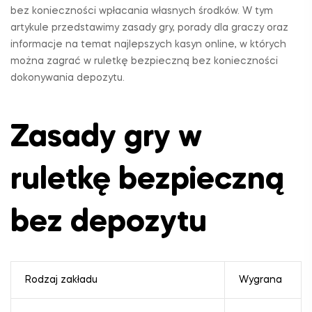
bez konieczności wpłacania własnych środków. W tym
artykule przedstawimy zasady gry, porady dla graczy oraz
informacje na temat najlepszych kasyn online, w których
można zagrać w ruletkę bezpieczną
bez konieczności
dokonywania depozytu.
Zasady gry w
ruletkę bezpieczną
bez depozytu
Rodzaj zakładu
Wygrana