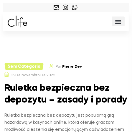
Sem Categoria
Por
Pierre Dev
16 De Novembro De 2025
Ruletka bezpieczna bez
depozytu – zasady i porady
Ruletka bezpieczna bez depozytu jest popularną grą
hazardową w kasynach online, która oferuje graczom
możliwość cieszenia się emocjonującym doświadczeniem