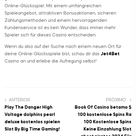
Online-Glücksspiel. Mit einem umfangreichen
Spieleangebot, attraktiven Bonusaktionen, sicheren
Zahlungsmethoden und einem hervorragenden
Kundenservice ist es kein Wunder, dass immer mehr
Spieler sich für dieses Casino entscheiden.
Wenn du also auf der Suche nach einem neuen Ort für
deine Online-Glücksspiele bist, schau dir das
Jet4Bet
Casino an und erlebe die Aufregung selbst!
ANTERIOR
PRÓXIMO
Play The Danger High
Book Of Casino betamo $
Voltage dolphins pearl
100 kostenlose Spins Ra
deluxe kostenlos spielen
100 Kostenlose Spins
Slot By Big Time Gaming!
Keine Einzahlung Slot