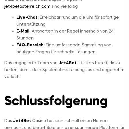
jet4betosterreich.com
sind vielfältig:
Live-Chat:
Erreichbar rund um die Uhr für sofortige
Unterstützung.
E-Mail:
Antworten in der Regel innerhalb von 24
Stunden.
FAQ-Bereich:
Eine umfassende Sammlung von
häufigen Fragen für schnelle Lösungen.
Das engagierte Team von
Jet4Bet
ist stets bereit, dir zu
helfen, damit dein Spielerlebnis reibungslos und angenehm
verläuft.
Schlussfolgerung
Das
Jet4Bet
Casino hat sich schnell einen Namen
gemacht und bietet Spielern eine spannende Plattform für