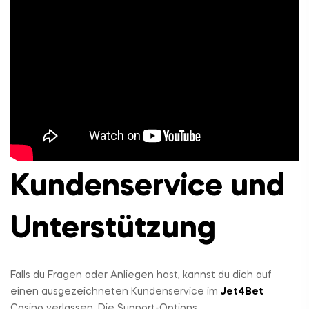
Kundenservice und
Unterstützung
Falls du Fragen oder Anliegen hast, kannst du dich auf
einen ausgezeichneten Kundenservice im
Jet4Bet
Casino verlassen. Die Support-Options