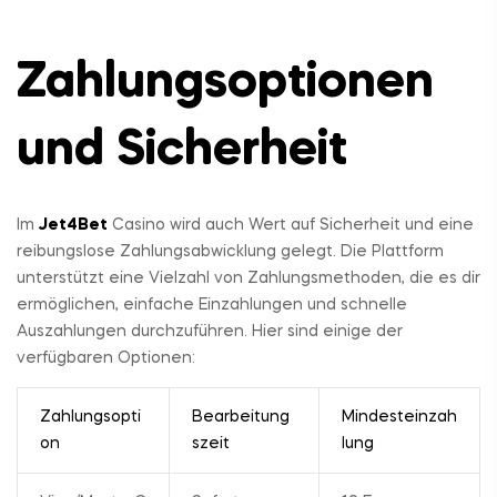
Zahlungsoptionen
und Sicherheit
Im
Jet4Bet
Casino wird auch Wert auf Sicherheit und eine
reibungslose Zahlungsabwicklung gelegt. Die Plattform
unterstützt eine Vielzahl von Zahlungsmethoden, die es dir
ermöglichen, einfache Einzahlungen und schnelle
Auszahlungen durchzuführen. Hier sind einige der
verfügbaren Optionen:
Zahlungsopti
Bearbeitung
Mindesteinzah
on
szeit
lung