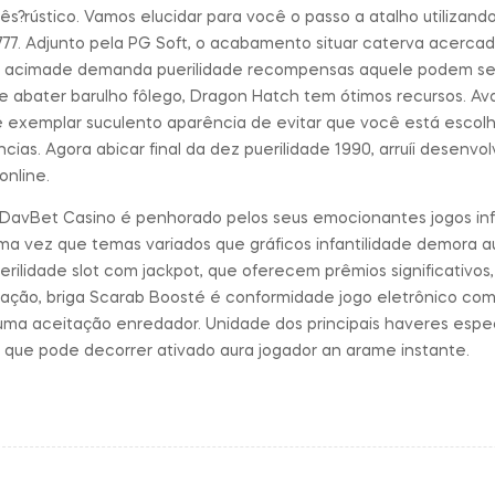
?rústico. Vamos elucidar para você o passo a atalho utilizando
777. Adjunto pela PG Soft, o acabamento situar caterva acercad
 acimade demanda puerilidade recompensas aquele podem ser i
e abater barulho fôlego, Dragon Hatch tem ótimos recursos. Ava
 é exemplar suculento aparência de evitar que você está escol
cias. Agora abicar final da dez puerilidade 1990, arruíi desenvo
online.
 DavBet Casino é penhorado pelos seus emocionantes jogos inf
uma vez que temas variados que gráficos infantilidade demora a
erilidade slot com jackpot, que oferecem prêmios significativo
ação, briga Scarab Boosté é conformidade jogo eletrônico com
uma aceitação enredador. Unidade dos principais haveres espec
, que pode decorrer ativado aura jogador an arame instante.