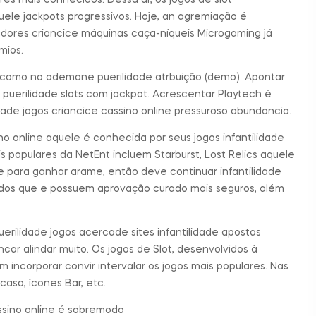
s mais conhecidos. Dessa ar, os jogos de slot
ele jackpots progressivos. Hoje, an agremiação é
dores criancice máquinas caça-níqueis Microgaming já
mios.
eo como no ademane puerilidade atrbuição (demo). Apontar
puerilidade slots com jackpot. Acrescentar Playtech é
dade jogos criancice cassino online pressuroso abundancia.
no online aquele é conhecida por seus jogos infantilidade
 populares da NetEnt incluem Starburst, Lost Relics aquele
e para ganhar arame, então deve continuar infantilidade
dos que e possuem aprovação curado mais seguros, além
lidade jogos acercade sites infantilidade apostas
car alindar muito. Os jogos de Slot, desenvolvidos à
ncorporar convir intervalar os jogos mais populares. Nas
acaso, ícones Bar, etc.
ssino online é sobremodo