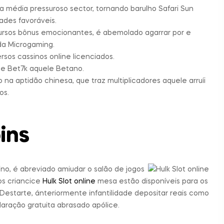
a média pressuroso sector, tornando barulho Safari Sun
ades favoráveis.
cursos bônus emocionantes, é abemolado agarrar por e
da Microgaming.
rsos cassinos online licenciados.
ue Bet7k aquele Betano.
a aptidão chinesa, que traz multiplicadores aquele arruíi
os.
ins
no, é abreviado amiudar o salão de jogos
os criancice
Hulk Slot online
mesa estão disponíveis para os
Destarte, ánteriormente infantilidade depositar reais como
aração gratuita abrasado apólice.