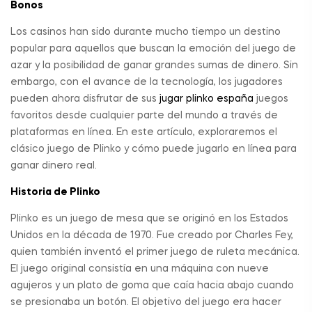
Bonos
Los casinos han sido durante mucho tiempo un destino
popular para aquellos que buscan la emoción del juego de
azar y la posibilidad de ganar grandes sumas de dinero. Sin
embargo, con el avance de la tecnología, los jugadores
pueden ahora disfrutar de sus
jugar plinko españa
juegos
favoritos desde cualquier parte del mundo a través de
plataformas en línea. En este artículo, exploraremos el
clásico juego de Plinko y cómo puede jugarlo en línea para
ganar dinero real.
Historia de Plinko
Plinko es un juego de mesa que se originó en los Estados
Unidos en la década de 1970. Fue creado por Charles Fey,
quien también inventó el primer juego de ruleta mecánica.
El juego original consistía en una máquina con nueve
agujeros y un plato de goma que caía hacia abajo cuando
se presionaba un botón. El objetivo del juego era hacer