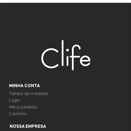
MINHA CONTA
Tabela de medidas
Login
Meus pedidos
Carrinho
NOSSA EMPRESA