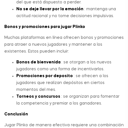
del que está dispuesto a perder.
No se deje llevar por la emoción
: mantenga una
actitud racional y no tome decisiones impulsivas.
Bonos y promociones para jugar Plinko
Muchas plataformas en línea ofrecen bonos y promociones
para atraer a nuevos jugadores y mantener a los
existentes. Estos pueden incluir:
Bonos de bienvenida
: se otorgan a los nuevos
jugadores como una forma de incentivarlos.
Promociones por deposito
: se ofrecen a los
jugadores que realizan depósitos en ciertos
momentos del mes.
Torneos y concursos
: se organizan para fomentar
la competencia y premiar a los ganadores.
Conclusión
Jugar Plinko de manera efectiva requiere una combinación