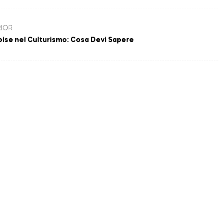
IOR
oise nel Culturismo: Cosa Devi Sapere