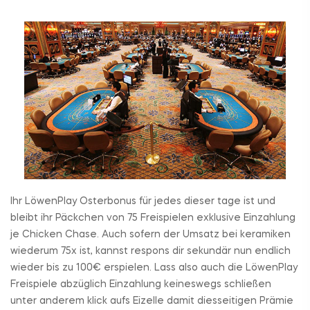
Ihr LöwenPlay Osterbonus für jedes dieser tage ist und
bleibt ihr Päckchen von 75 Freispielen exklusive Einzahlung
je Chicken Chase. Auch sofern der Umsatz bei keramiken
wiederum 75x ist, kannst respons dir sekundär nun endlich
wieder bis zu 100€ erspielen. Lass also auch die LöwenPlay
Freispiele abzüglich Einzahlung keineswegs schließen
unter anderem klick aufs Eizelle damit diesseitigen Prämie