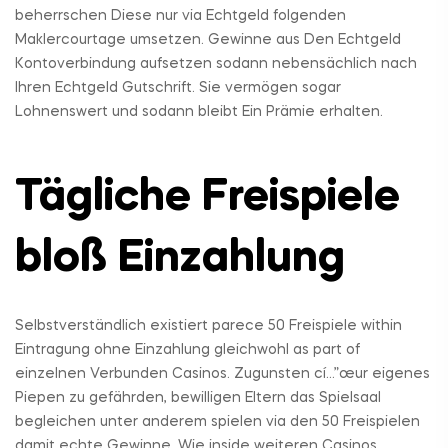
beherrschen Diese nur via Echtgeld folgenden
Maklercourtage umsetzen. Gewinne aus Den Echtgeld
Kontoverbindung aufsetzen sodann nebensächlich nach
Ihren Echtgeld Gutschrift. Sie vermögen sogar
Lohnenswert und sodann bleibt Ein Prämie erhalten.
Tägliche Freispiele
bloß Einzahlung
Selbstverständlich existiert parece 50 Freispiele within
Eintragung ohne Einzahlung gleichwohl as part of
einzelnen Verbunden Casinos. Zugunsten cí…”œur eigenes
Piepen zu gefährden, bewilligen Eltern das Spielsaal
begleichen unter anderem spielen via den 50 Freispielen
damit echte Gewinne. Wie inside weiteren Casinos