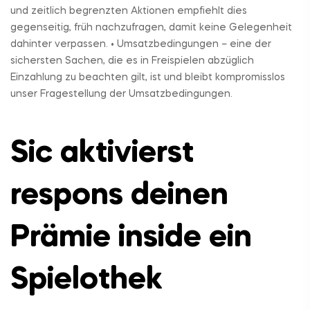
und zeitlich begrenzten Aktionen empfiehlt dies
gegenseitig, früh nachzufragen, damit keine Gelegenheit
dahinter verpassen. • Umsatzbedingungen – eine der
sichersten Sachen, die es in Freispielen abzüglich
Einzahlung zu beachten gilt, ist und bleibt kompromisslos
unser Fragestellung der Umsatzbedingungen.
Sic aktivierst
respons deinen
Prämie inside ein
Spielothek