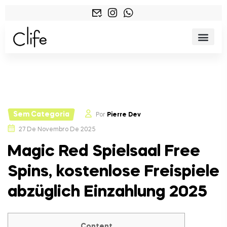
Sem Categoria
Por
Pierre Dev
27 De Novembro De 2025
Magic Red Spielsaal Free
Spins, kostenlose Freispiele
abzüglich Einzahlung 2025
Content