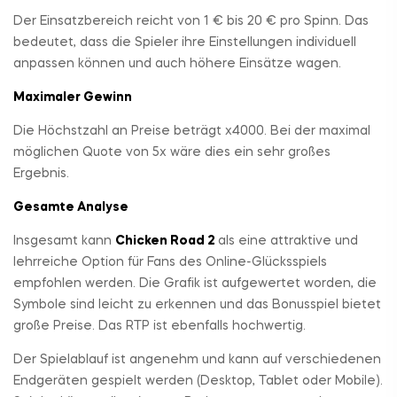
Der Einsatzbereich reicht von 1 € bis 20 € pro Spinn. Das
bedeutet, dass die Spieler ihre Einstellungen individuell
anpassen können und auch höhere Einsätze wagen.
Maximaler Gewinn
Die Höchstzahl an Preise beträgt x4000. Bei der maximal
möglichen Quote von 5x wäre dies ein sehr großes
Ergebnis.
Gesamte Analyse
Insgesamt kann
Chicken Road 2
als eine attraktive und
lehrreiche Option für Fans des Online-Glücksspiels
empfohlen werden. Die Grafik ist aufgewertet worden, die
Symbole sind leicht zu erkennen und das Bonusspiel bietet
große Preise. Das RTP ist ebenfalls hochwertig.
Der Spielablauf ist angenehm und kann auf verschiedenen
Endgeräten gespielt werden (Desktop, Tablet oder Mobile).