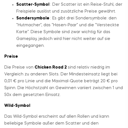
Scatter-Symbol
: Der Scatter ist ein Reise-Stuhl, der
Freispiele auslöst und zusätzliche Preise gewährt.
Sondersymbole
: Es gibt drei Sondersymbole: den
"Hutmacher", das "Hasen-Paar" und die "Versteckte
Karte". Diese Symbole sind zwar wichtig für das
Gameplay, jedoch wird hier nicht weiter auf sie
eingegangen.
Preise
Die Preise von
Chicken Road 2
sind relativ niedrig im
Vergleich zu anderen Slots. Der Mindesteinsatz liegt bei
0,01 € pro Linie und die Maximal-Quote beträgt 20 € pro
Spinn. Die Höchstzahl an Gewinnen variiert zwischen 1 und
50x dem gesetzten Einsatz.
Wild-Symbol
Das Wild-Symbol erscheint auf allen Rollen und kann
beliebige Symbole außer dem Scatter und den