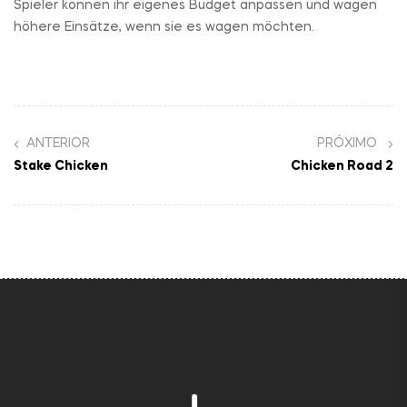
Spieler können ihr eigenes Budget anpassen und wagen
höhere Einsätze, wenn sie es wagen möchten.
ANTERIOR
PRÓXIMO
Stake Chicken
Chicken Road 2