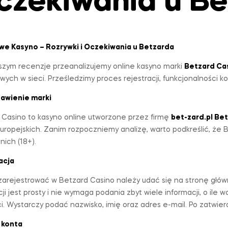
czekiwania u Be
e Kasyno – Rozrywki i Oczekiwania u Betzarda
jszym recenzje przeanalizujemy online kasyno marki
Betzard Ca
ych w sieci. Prześledzimy proces rejestracji, funkcjonalności ko
awienie marki
 Casino to kasyno online utworzone przez firmę
bet-zard.pl
Bet
uropejskich. Zanim rozpoczniemy analizę, warto podkreślić, że
nich (18+).
acja
zarejestrować w Betzard Casino należy udać się na stronę główną
cji jest prosty i nie wymaga podania zbyt wiele informacji, o i
i. Wystarczy podać nazwisko, imię oraz adres e-mail. Po zatwie
 konta