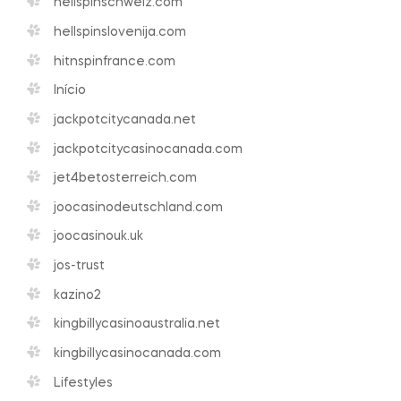
hellspinschweiz.com
hellspinslovenija.com
hitnspinfrance.com
Início
jackpotcitycanada.net
jackpotcitycasinocanada.com
jet4betosterreich.com
joocasinodeutschland.com
joocasinouk.uk
jos-trust
kazino2
kingbillycasinoaustralia.net
kingbillycasinocanada.com
Lifestyles