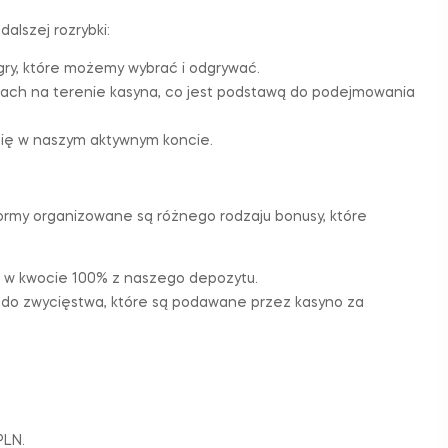
dalszej rozrybki:
e gry, które możemy wybrać i odgrywać.
iach na terenie kasyna, co jest podstawą do podejmowania
 się w naszym aktywnym koncie.
formy organizowane są różnego rodzaju bonusy, które
e w kwocie 100% z naszego depozytu.
i do zwycięstwa, które są podawane przez kasyno za
PLN.