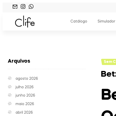
Catálogo
Simulador
Arquivos
Sem C
Bet
agosto 2026
julho 2026
B
junho 2026
maio 2026
abril 2026