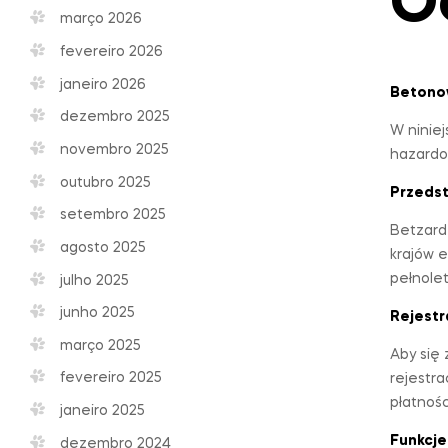
O
março 2026
fevereiro 2026
janeiro 2026
Betonow
dezembro 2025
W ninie
novembro 2025
hazardow
outubro 2025
Przedst
setembro 2025
Betzard
agosto 2025
krajów e
pełnolet
julho 2025
junho 2025
Rejestr
março 2025
Aby się 
fevereiro 2025
rejestra
płatnośc
janeiro 2025
Funkcje
dezembro 2024