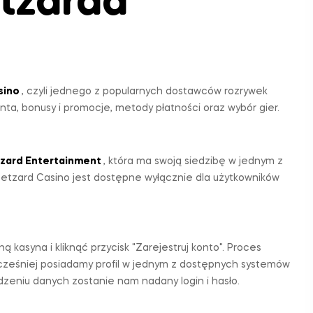
tzarda
sino
, czyli jednego z popularnych dostawców rozrywek
nta, bonusy i promocje, metody płatności oraz wybór gier.
zard Entertainment
, która ma swoją siedzibę w jednym z
 Betzard Casino jest dostępne wyłącznie dla użytkowników
 kasyna i kliknąć przycisk "Zarejestruj konto". Proces
le wcześniej posiadamy profil w jednym z dostępnych systemów
rdzeniu danych zostanie nam nadany login i hasło.