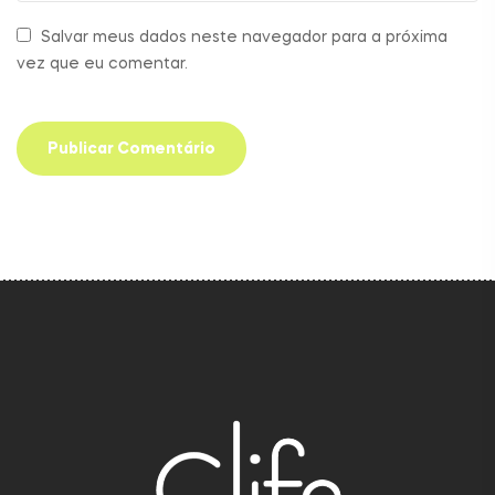
Salvar meus dados neste navegador para a próxima
vez que eu comentar.