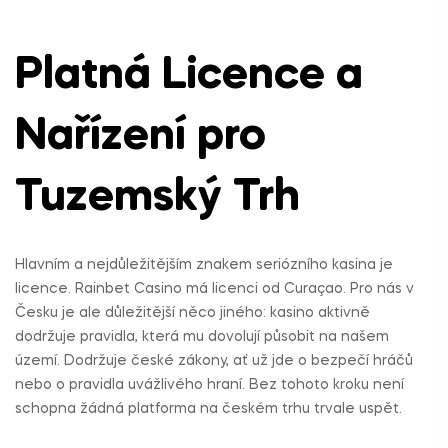
Platná Licence a
Nařízení pro
Tuzemský Trh
Hlavním a nejdůležitějším znakem seriózního kasina je
licence. Rainbet Casino má licenci od Curaçao. Pro nás v
Česku je ale důležitější něco jiného: kasino aktivně
dodržuje pravidla, která mu dovolují působit na našem
území. Dodržuje české zákony, ať už jde o bezpečí hráčů
nebo o pravidla uvážlivého hraní. Bez tohoto kroku není
schopna žádná platforma na českém trhu trvale uspět.