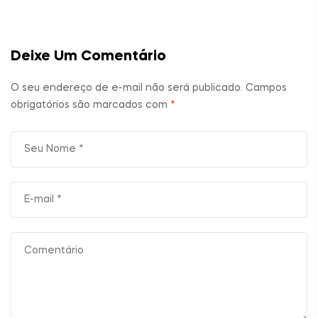
Deixe Um Comentário
O seu endereço de e-mail não será publicado.
Campos
obrigatórios são marcados com
*