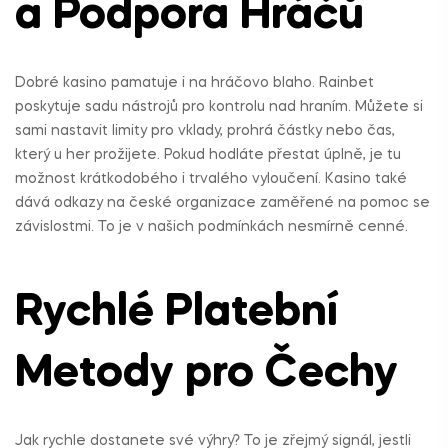
a Podpora Hráčů
Dobré kasino pamatuje i na hráčovo blaho. Rainbet
poskytuje sadu nástrojů pro kontrolu nad hraním. Můžete si
sami nastavit limity pro vklady, prohrá částky nebo čas,
který u her prožijete. Pokud hodláte přestat úplně, je tu
možnost krátkodobého i trvalého vyloučení. Kasino také
dává odkazy na české organizace zaměřené na pomoc se
závislostmi. To je v našich podmínkách nesmírně cenné.
Rychlé Platební
Metody pro Čechy
Jak rychle dostanete své výhry? To je zřejmý signál, jestli