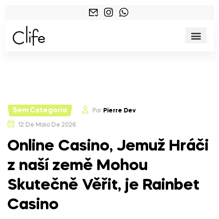
Sem Categoria
Por
Pierre Dev
12 De Maio De 2026
Online Casino, Jemuž Hráči
z naší země Mohou
Skutečně Věřit, je Rainbet
Casino