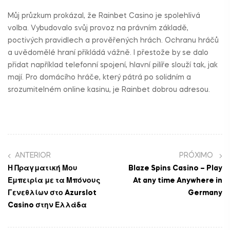
Můj průzkum prokázal, že Rainbet Casino je spolehlivá
volba. Vybudovalo svůj provoz na právním základě,
poctivých pravidlech a prověřených hrách. Ochranu hráčů
a uvědomělé hraní přikládá vážně. I přestože by se dalo
přidat například telefonní spojení, hlavní pilíře slouží tak, jak
mají. Pro domácího hráče, který pátrá po solidním a
srozumitelném online kasinu, je Rainbet dobrou adresou.
ANTERIOR
PRÓXIMO
Η Πραγματική Μου
Blaze Spins Casino – Play
Εμπειρία με τα Μπόνους
At any time Anywhere in
Γενεθλίων στο Azurslot
Germany
Casino στην Ελλάδα