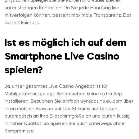
physischen Spielgeräte wie Karten und Räder stehen
unter strengen Kontrollen. Da Sie jede Handlung live
mitverfolgen können, besteht maximale Transparenz. Das
sichert Fairness.
Ist es möglich ich auf dem
Smartphone Live Casino
spielen?
Ja, unser gesamtes Live Casino Angebot ist für
Mobilgeräte ausgelegt. Sie brauchen keine extra App
installieren. Besuchen Sie einfach wynscasino.eu.com über
Ihren mobilen Browser auf. Die Streams richten sich
automatisch an Ihre Bildschirmgröße an und laufen flüssig
in hoher Qualität. So agieren Sie auch unterwegs ohne
Kompromisse.