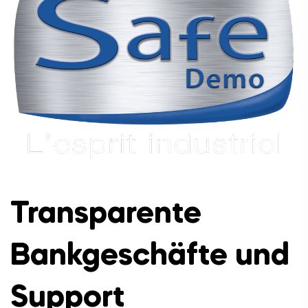
Transparente
Bankgeschäfte und
Support