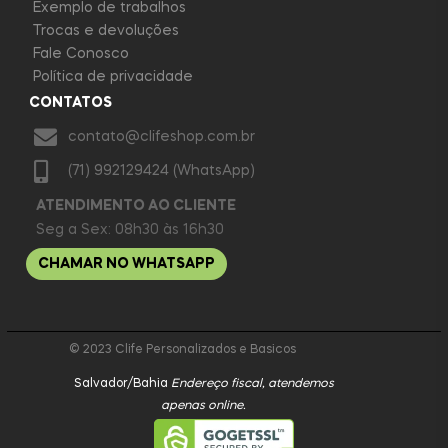
Exemplo de trabalhos
Trocas e devoluções
Fale Conosco
Política de privacidade
CONTATOS
contato@clifeshop.com.br
(71) 992129424 (WhatsApp)
ATENDIMENTO AO CLIENTE
Seg a Sex: 08h30 às 16h30
CHAMAR NO WHATSAPP
© 2023 Clife Personalizados e Basicos
Salvador/Bahia
Endereço fiscal, atendemos
apenas online.