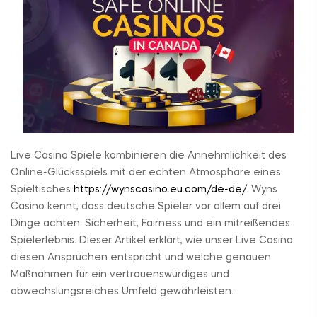
Live Casino Spiele kombinieren die Annehmlichkeit des
Online-Glücksspiels mit der echten Atmosphäre eines
Spieltisches
https://wynscasino.eu.com/de-de/
. Wyns
Casino kennt, dass deutsche Spieler vor allem auf drei
Dinge achten: Sicherheit, Fairness und ein mitreißendes
Spielerlebnis. Dieser Artikel erklärt, wie unser Live Casino
diesen Ansprüchen entspricht und welche genauen
Maßnahmen für ein vertrauenswürdiges und
abwechslungsreiches Umfeld gewährleisten.