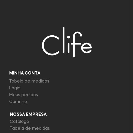
MINHA CONTA
Tabela de medidas
Login
Meus pedidos
Carrinho
NOSSA EMPRESA
Catálogo
Tabela de medidas