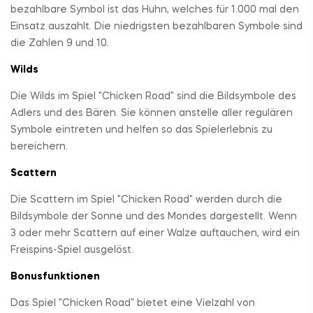
bezahlbare Symbol ist das Huhn, welches für 1.000 mal den
Einsatz auszahlt. Die niedrigsten bezahlbaren Symbole sind
die Zahlen 9 und 10.
Wilds
Die Wilds im Spiel "Chicken Road" sind die Bildsymbole des
Adlers und des Bären. Sie können anstelle aller regulären
Symbole eintreten und helfen so das Spielerlebnis zu
bereichern.
Scattern
Die Scattern im Spiel "Chicken Road" werden durch die
Bildsymbole der Sonne und des Mondes dargestellt. Wenn
3 oder mehr Scattern auf einer Walze auftauchen, wird ein
Freispins-Spiel ausgelöst.
Bonusfunktionen
Das Spiel "Chicken Road" bietet eine Vielzahl von