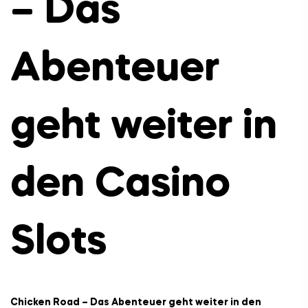
– Das
Abenteuer
geht weiter in
den Casino
Slots
Chicken Road – Das Abenteuer geht weiter in den