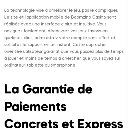
La technologie vise à améliorer le jeu, pas le compliquer.
Le site et l’application mobile de Boomzino Casino sont
réalisés avec une interface claire et intuitive. Vous
naviguez facilement, découvrez vos jeux favoris en
quelques clics, administrez votre compte sans effort et
sollicitez le support en un instant. Cette approche
orientée utilisateur garantit que vous passez plus de temps
à jouer et moins de temps à chercher, que vous soyez sur
ordinateur, tablette ou smartphone.
La Garantie de
Paiements
Concrets et Express