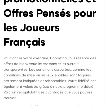
Offres Pensés pour
les Joueurs
Français
Pour lancer votre aventure, Boomzino vous réserve des
offres de bienvenue intéressantes et surtout,
transparentes. Les conditions associées, comme les
conditions de mise ou les jeux éligibles, sont toujours
nettement indiquées et raisonnables. Votre fidélité est
également valorisée grâce à notre programme dédié.
Voici un récapitulatif des avantages que vous pouvez
trouver :