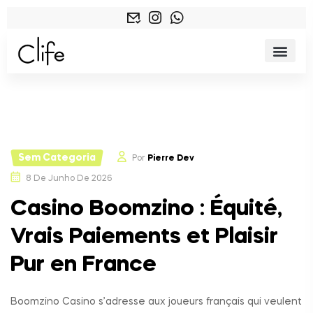
Sem Categoria
Por
Pierre Dev
8 De Junho De 2026
Casino Boomzino : Équité,
Vrais Paiements et Plaisir
Pur en France
Boomzino Casino s’adresse aux joueurs français qui veulent