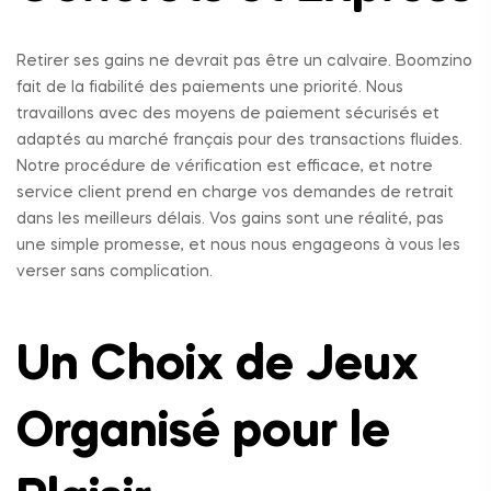
Retirer ses gains ne devrait pas être un calvaire. Boomzino
fait de la fiabilité des paiements une priorité. Nous
travaillons avec des moyens de paiement sécurisés et
adaptés au marché français pour des transactions fluides.
Notre procédure de vérification est efficace, et notre
service client prend en charge vos demandes de retrait
dans les meilleurs délais. Vos gains sont une réalité, pas
une simple promesse, et nous nous engageons à vous les
verser sans complication.
Un Choix de Jeux
Organisé pour le