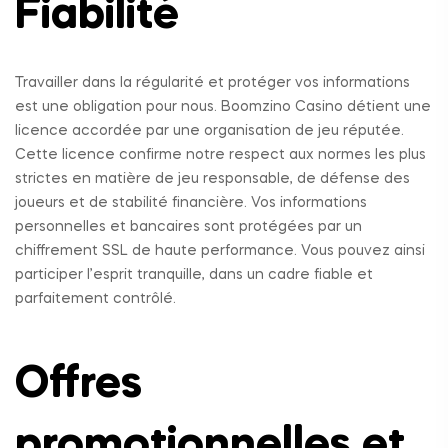
Fiabilité
Travailler dans la régularité et protéger vos informations
est une obligation pour nous. Boomzino Casino détient une
licence accordée par une organisation de jeu réputée.
Cette licence confirme notre respect aux normes les plus
strictes en matière de jeu responsable, de défense des
joueurs et de stabilité financière. Vos informations
personnelles et bancaires sont protégées par un
chiffrement SSL de haute performance. Vous pouvez ainsi
participer l’esprit tranquille, dans un cadre fiable et
parfaitement contrôlé.
Offres
promotionnelles et