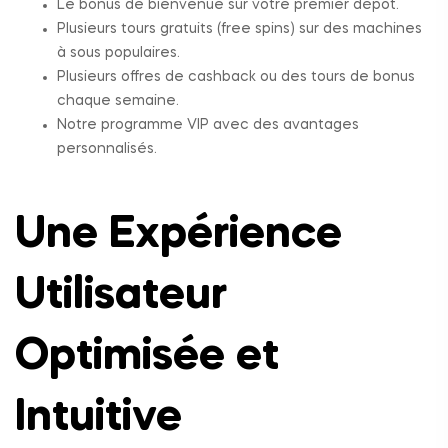
Le bonus de bienvenue sur votre premier dépôt.
Plusieurs tours gratuits (free spins) sur des machines
à sous populaires.
Plusieurs offres de cashback ou des tours de bonus
chaque semaine.
Notre programme VIP avec des avantages
personnalisés.
Une Expérience
Utilisateur
Optimisée et
Intuitive