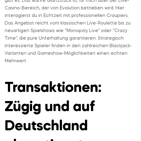
gibt es. Das wahre Glanzstück ist für mich aber der Live-
Casino-Bereich, der von Evolution betrieben wird. Hier
interagierst du in Echtzeit mit professionellen Croupiers.
Das Angebot reicht vom klassischen Live-Roulette bis zu
neuartigen Spielshows wie “Monopoly Live” oder “Crazy
Time”, die pure Unterhaltung garantieren. Strategisch
interessierte Spieler finden in den zahlreichen Blackjack-
Varianten und Gameshow-Möglichkeiten einen echten
Mehrwert.
Transaktionen:
Zügig und auf
Deutschland