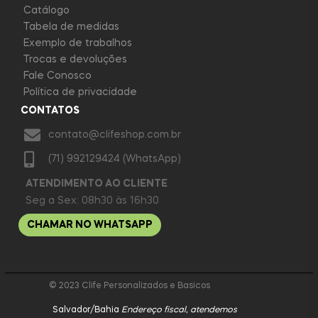
Catálogo
Tabela de medidas
Exemplo de trabalhos
Trocas e devoluções
Fale Conosco
Política de privacidade
CONTATOS
contato@clifeshop.com.br
(71) 992129424 (WhatsApp)
ATENDIMENTO AO CLIENTE
Seg a Sex: 08h30 às 16h30
CHAMAR NO WHATSAPP
© 2023 Clife Personalizados e Basicos
Salvador/Bahia
Endereço fiscal, atendemos