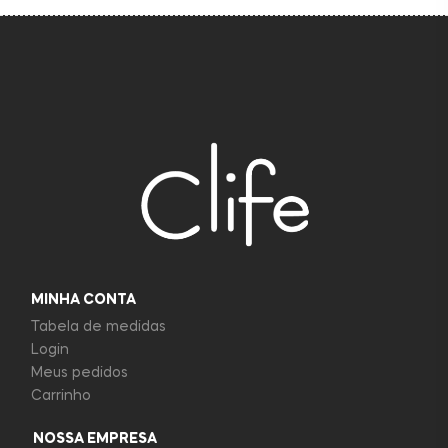
MINHA CONTA
Tabela de medidas
Login
Meus pedidos
Carrinho
NOSSA EMPRESA