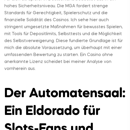
hohes Sicherheitsniveau. Die MGA fordert strenge
Standards für Gerechtigkeit, Spielerschutz und die
finanzielle Solidität des Casinos. Ich sehe hier auch
stringent umgesetzte Maßnahmen für bewusstes Spielen,
mit Tools für Depositlimits, Selbsttests und die Möglichkeit
des Selbstverweigerung. Diese fundierte Grundlage ist für
mich die absolute Voraussetzung, um überhaupt mit einer
umfassenden Bewertung zu starten. Ein Casino ohne
anerkannte Lizenz scheidet bei meiner Analyse von
vornherein aus.
Der Automatensaal:
Ein Eldorado für
Slots-Fans und