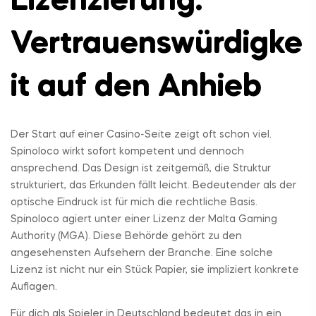
Lizenzierung:
Vertrauenswürdigke
it auf den Anhieb
Der Start auf einer Casino-Seite zeigt oft schon viel.
Spinoloco wirkt sofort kompetent und dennoch
ansprechend. Das Design ist zeitgemäß, die Struktur
strukturiert, das Erkunden fällt leicht. Bedeutender als der
optische Eindruck ist für mich die rechtliche Basis.
Spinoloco agiert unter einer Lizenz der Malta Gaming
Authority (MGA). Diese Behörde gehört zu den
angesehensten Aufsehern der Branche. Eine solche
Lizenz ist nicht nur ein Stück Papier, sie impliziert konkrete
Auflagen.
Für dich als Spieler in Deutschland bedeutet das in ein