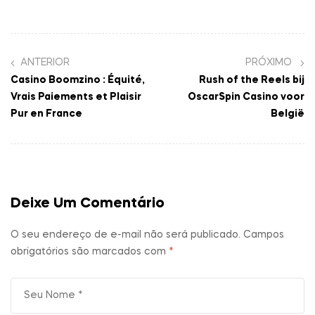
ANTERIOR
PRÓXIMO
Casino Boomzino : Équité,
Rush of the Reels bij
Vrais Paiements et Plaisir
OscarSpin Casino voor
Pur en France
België
Deixe Um Comentário
O seu endereço de e-mail não será publicado.
Campos
obrigatórios são marcados com
*